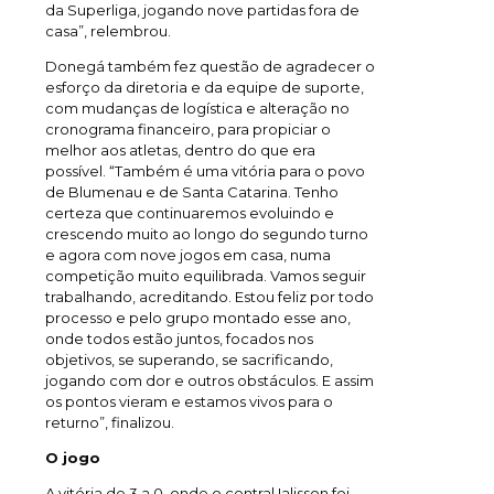
da Superliga, jogando nove partidas fora de
casa”, relembrou.
Donegá também fez questão de agradecer o
esforço da diretoria e da equipe de suporte,
com mudanças de logística e alteração no
cronograma financeiro, para propiciar o
melhor aos atletas, dentro do que era
possível. “Também é uma vitória para o povo
de Blumenau e de Santa Catarina. Tenho
certeza que continuaremos evoluindo e
crescendo muito ao longo do segundo turno
e agora com nove jogos em casa, numa
competição muito equilibrada. Vamos seguir
trabalhando, acreditando. Estou feliz por todo
processo e pelo grupo montado esse ano,
onde todos estão juntos, focados nos
objetivos, se superando, se sacrificando,
jogando com dor e outros obstáculos. E assim
os pontos vieram e estamos vivos para o
returno”, finalizou.
O jogo
A vitória de 3 a 0, onde o central Ialisson foi