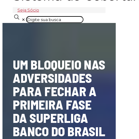
Seja Sócio
✕
UM BLOQUEIO NAS
ADVERSIDADES
PARA FECHAR A
PRIMEIRA FASE
DA SUPERLIGA
BANCO DO BRASIL