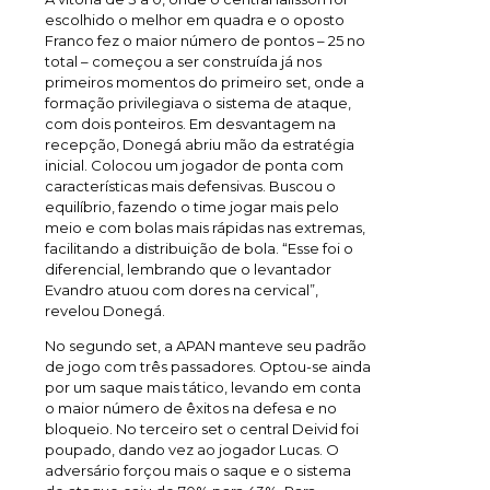
escolhido o melhor em quadra e o oposto
Franco fez o maior número de pontos – 25 no
total – começou a ser construída já nos
primeiros momentos do primeiro set, onde a
formação privilegiava o sistema de ataque,
com dois ponteiros. Em desvantagem na
recepção, Donegá abriu mão da estratégia
inicial. Colocou um jogador de ponta com
características mais defensivas. Buscou o
equilíbrio, fazendo o time jogar mais pelo
meio e com bolas mais rápidas nas extremas,
facilitando a distribuição de bola. “Esse foi o
diferencial, lembrando que o levantador
Evandro atuou com dores na cervical”,
revelou Donegá.
No segundo set, a APAN manteve seu padrão
de jogo com três passadores. Optou-se ainda
por um saque mais tático, levando em conta
o maior número de êxitos na defesa e no
bloqueio. No terceiro set o central Deivid foi
poupado, dando vez ao jogador Lucas. O
adversário forçou mais o saque e o sistema