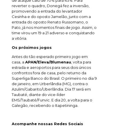
de ataque caiu de 70% para 43%. Para
reverter o quadro, Donegá fez a inversão,
promovendo a entrada do levantador
Cesinha e do oposto Jamelão, junto com a
entrada do oposto Renato Russomano, o
Pato, já nos momentos finais de jogo. Assim, o
time virou um 19 a 21 adverso e conquistando
a vitória.
Os próximos jogos
Antes do tão esperado primeiro jogo em
casa, a
APAN/Eleva/Blumenau
, volta para
estrada e aeroportos para seus dois únicos
confrontos fora de casa, pelo returno da
Superliga Banco do Brasil. O primeiro no dia 9
de janeiro, em Urberlândia (MG), contra o
Azulim/Gabarito/Uberlândia. Dia 17 será em
Taubaté, diante do vice-líder
EMS/Taubaté/Funvic. E dia 20, a volta para o
Galegão, recebendo o Itapetininga.
Acompanhe nossas Redes Sociais