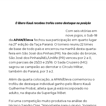
O líbero Kauã recebeu troféu como destaque na posição
Com seis vitórias em
nove jogos, o Sub-18
da
APAN/Eleva
fechou sua participação em quarto lugar
na 21ª edição da Taça Paraná. O torneio reuniu 22 times
de base de todo país e encerrou na manhã desta quarta-
feira em São José dos Pinhais (PR). Na decisão do bronze,
São José dos Pinhais/AIEL/Unilife (PR) venceu por 2 a 0,
com parciais de 25/23 e 25/16. O Sada Cruzeiro (MG)
sagrou-se campeão ao derrotar o Círculo Militar,
também do Paraná, por 3 a 2.
Além da quarta colocação, a APAN/Eleva comemorou o
troféu de destaque individual ganho pelo líbero Kauã
Guilherme Probst, atleta que já está incorporado no
adulto, na disputa da Superliga 1XBet.
Foi uma competição muito produtiva na análise do
técnico Sandro Dias. “Importante para o grupo. Jogamos