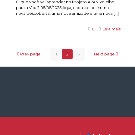
O que você vai aprender no Projeto APAN Voleibol
para a Vida? 05/05/2025 Aqui, cada treino é uma
nova descoberta, uma nova amizade e uma nova
[…]
0
Leia mais
Prev page
1
2
3
Next page