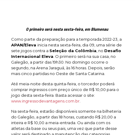
O primeiro será nesta sexta-feira, em Blumenau
Como parte da preparação para a temporada 2022-23, a
APAN/Eleva
inicia nesta sexta-feira, dia 09, uma série de
sete jogos contra a
Seleção da Colômbia
, no
Desafio
Internacional Eleva
. O primeiro será na sua casa, no
Galegão, a partir das 19h30. No domingo ocorre o
segundo, na Arena Jaraguá, às 16 horas. Depois, serão
mais cinco partidas no Oeste de Santa Catarina.
Até meia-noite desta quinta-feira, o torcedor poderá
comprar ingressos com preço único de R$ 10,00 para o
jogo desta sexta-feira. Basta acessar o site:
www.ingressodevantagens.com.br
.
Na sexta-feira, estarão disponíveis somente na bilheteria
do Galegão, a partir das 18 horas, custando R$ 20,00 a
inteira e R$ 10,00 a meia-entrada. Ou ainda com os
atletas da base ou seus pais, uma vez que parte desse
valor será destinado a manutenção das categorias