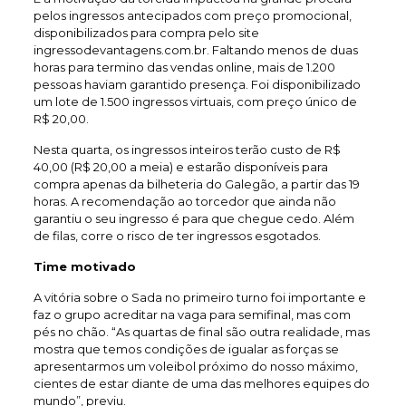
pelos ingressos antecipados com preço promocional,
disponibilizados para compra pelo site
ingressodevantagens.com.br. Faltando menos de duas
horas para termino das vendas online, mais de 1.200
pessoas haviam garantido presença. Foi disponibilizado
um lote de 1.500 ingressos virtuais, com preço único de
R$ 20,00.
Nesta quarta, os ingressos inteiros terão custo de R$
40,00 (R$ 20,00 a meia) e estarão disponíveis para
compra apenas da bilheteria do Galegão, a partir das 19
horas. A recomendação ao torcedor que ainda não
garantiu o seu ingresso é para que chegue cedo. Além
de filas, corre o risco de ter ingressos esgotados.
Time motivado
A vitória sobre o Sada no primeiro turno foi importante e
faz o grupo acreditar na vaga para semifinal, mas com
pés no chão. “As quartas de final são outra realidade, mas
mostra que temos condições de igualar as forças se
apresentarmos um voleibol próximo do nosso máximo,
cientes de estar diante de uma das melhores equipes do
mundo”, previu.