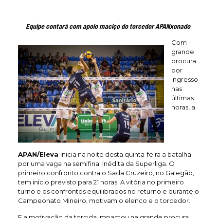
Equipe contará com apoio maciço do torcedor APANxonado
Com
grande
procura
por
ingresso
nas
últimas
horas, a
APAN/Eleva
inicia na noite desta quinta-feira a batalha
por uma vaga na semifinal inédita da Superliga. O
primeiro confronto contra o Sada Cruzeiro, no Galegão,
tem início previsto para 21 horas. A vitória no primeiro
turno e os confrontos equilibrados no returno e durante o
Campeonato Mineiro, motivam o elenco e o torcedor.
E a motivação da torcida impactou na grande procura