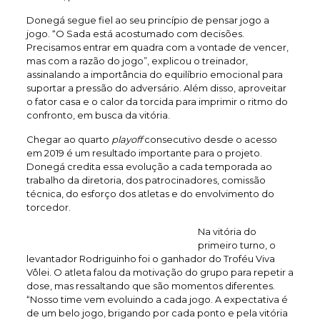
Donegá segue fiel ao seu princípio de pensar jogo a
jogo. “O Sada está acostumado com decisões.
Precisamos entrar em quadra com a vontade de vencer,
mas com a razão do jogo”, explicou o treinador,
assinalando a importância do equilíbrio emocional para
suportar a pressão do adversário. Além disso, aproveitar
o fator casa e o calor da torcida para imprimir o ritmo do
confronto, em busca da vitória.
Chegar ao quarto
playoff
consecutivo desde o acesso
em 2019 é um resultado importante para o projeto.
Donegá credita essa evolução a cada temporada ao
trabalho da diretoria, dos patrocinadores, comissão
técnica, do esforço dos atletas e do envolvimento do
torcedor.
Na vitória do
primeiro turno, o
levantador Rodriguinho foi o ganhador do Troféu Viva
Vôlei. O atleta falou da motivação do grupo para repetir a
dose, mas ressaltando que são momentos diferentes.
“Nosso time vem evoluindo a cada jogo. A expectativa é
de um belo jogo, brigando por cada ponto e pela vitória