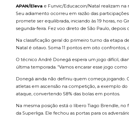
APAN/Eleva
e Funvic/Educacoin/Natal realizam na no
Seu adiamento ocorreu em razão das participações 
promete ser equilibrada, iniciando às 19 horas, no 
segunda-feira. Fez voo direto de São Paulo, depois 
Na classificação geral do primeiro turno da etapa de
Natal é oitavo. Soma 11 pontos em oito confrontos, c
O técnico André Donegá espera um jogo difícil, d
última temporada. “Vamos encarar esse jogo como u
Donegá ainda não definiu quem começa jogando. O 
atletas em ascensão na competição, a exemplo do p
ataque, convertendo 58% das bolas em pontos.
Na mesma posição está o líbero Tiago Brendle, no 
da Superliga. Ele fechou as portas para os adversár