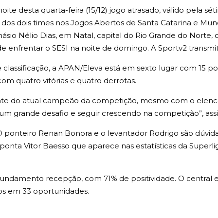
ite desta quarta-feira (15/12) jogo atrasado, válido pela sé
dos dois times nos Jogos Abertos de Santa Catarina e Mund
Ginásio Nélio Dias, em Natal, capital do Rio Grande do Nor
de enfrentar o SESI na noite de domingo. A Sportv2 transmi
 classificação, a APAN/Eleva está em sexto lugar com 15 pont
om quatro vitórias e quatro derrotas.
iante do atual campeão da competição, mesmo com o elenc
m grande desafio e seguir crescendo na competição”, assi
ponteiro Renan Bonora e o levantador Rodrigo são dúvidas
onta Vitor Baesso que aparece nas estatísticas da Superl
fundamento recepção, com 71% de positividade. O central 
ios em 33 oportunidades.