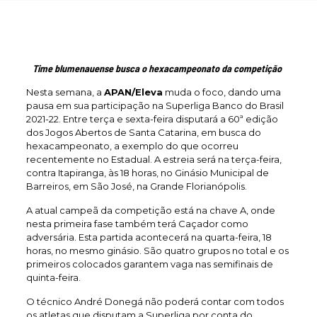
Time blumenauense busca o hexacampeonato da competição
Nesta semana, a
APAN/Eleva
muda o foco, dando uma
pausa em sua participação na Superliga Banco do Brasil
2021-22. Entre terça e sexta-feira disputará a 60ª edição
dos Jogos Abertos de Santa Catarina, em busca do
hexacampeonato, a exemplo do que ocorreu
recentemente no Estadual. A estreia será na terça-feira,
contra Itapiranga, às 18 horas, no Ginásio Municipal de
Barreiros, em São José, na Grande Florianópolis.
A atual campeã da competição está na chave A, onde
nesta primeira fase também terá Caçador como
adversária. Esta partida acontecerá na quarta-feira, 18
horas, no mesmo ginásio. São quatro grupos no total e os
primeiros colocados garantem vaga nas semifinais de
quinta-feira.
O técnico André Donegá não poderá contar com todos
os atletas que disputam a Superliga por conta do