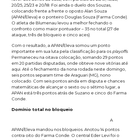
20/25, 25/23 e 20/18. Foi ainda o duelo dos Souzas,
colocando frente a frente o oposto Alan Souza
(APAN/Eleva) e o ponteiro Douglas Souza (Farma Conde).
O atleta de Blumenau levou a melhor fechando o
confronto como maior pontuador – 35 no total (27 de
ataque, três de bloqueio e cinco aces).
Com o resultado, a APAN/Eleva somou um ponto
importante em sua luta pela classificação para os
playoffs
.
Permaneceu na oitava colocação, somando 29 pontos
em 20 partidas disputadas, onde obteve nove vitórias até
aqui. Até o fechamento da nona rodada neste domingo,
seis pontos separam time de Araguari (MG), nono
colocado. Com seis pontos ainda em disputa e chances
matemáticas de alcançar o sexto ou o sétimo lugar, a
APAN está três pontos atrás de Suzano e cinco do Farma
Conde.
Domínio total no bloqueio
A
APAN/Eleva mandou nos bloqueios. Anotou 14 pontos
contra oito do Farma Conde. O central Eder Levi foi o