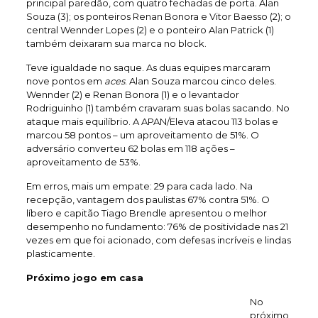
principal paredão, com quatro fechadas de porta. Alan
Souza (3); os ponteiros Renan Bonora e Vitor Baesso (2); o
central Wennder Lopes (2) e o ponteiro Alan Patrick (1)
também deixaram sua marca no block.
Teve igualdade no saque. As duas equipes marcaram
nove pontos em
aces
. Alan Souza marcou cinco deles.
Wennder (2) e Renan Bonora (1) e o levantador
Rodriguinho (1) também cravaram suas bolas sacando. No
ataque mais equilíbrio. A APAN/Eleva atacou 113 bolas e
marcou 58 pontos – um aproveitamento de 51%. O
adversário converteu 62 bolas em 118 ações –
aproveitamento de 53%.
Em erros, mais um empate: 29 para cada lado. Na
recepção, vantagem dos paulistas 67% contra 51%. O
líbero e capitão Tiago Brendle apresentou o melhor
desempenho no fundamento: 76% de positividade nas 21
vezes em que foi acionado, com defesas incríveis e lindas
plasticamente.
Próximo jogo em casa
No
próximo