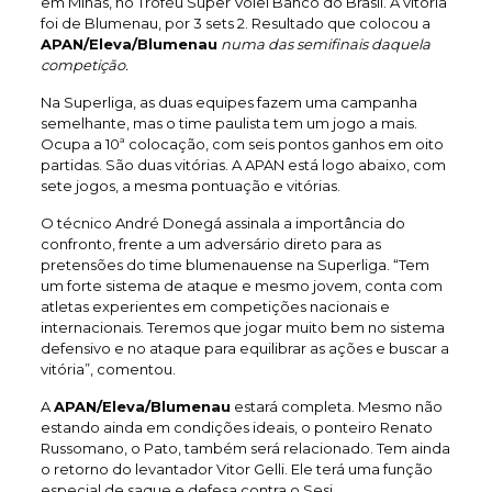
em Minas, no Troféu Super Vôlei Banco do Brasil. A vitória
foi de Blumenau, por 3 sets 2. Resultado que colocou a
APAN/Eleva/Blumenau
numa das semifinais daquela
competição.
Na Superliga, as duas equipes fazem uma campanha
semelhante, mas o time paulista tem um jogo a mais.
Ocupa a 10ª colocação, com seis pontos ganhos em oito
partidas. São duas vitórias. A APAN está logo abaixo, com
sete jogos, a mesma pontuação e vitórias.
O técnico André Donegá assinala a importância do
confronto, frente a um adversário direto para as
pretensões do time blumenauense na Superliga. “Tem
um forte sistema de ataque e mesmo jovem, conta com
atletas experientes em competições nacionais e
internacionais. Teremos que jogar muito bem no sistema
defensivo e no ataque para equilibrar as ações e buscar a
vitória”, comentou.
A
APAN/Eleva/Blumenau
estará completa. Mesmo não
estando ainda em condições ideais, o ponteiro Renato
Russomano, o Pato, também será relacionado. Tem ainda
o retorno do levantador Vitor Gelli. Ele terá uma função
especial de saque e defesa contra o Sesi.