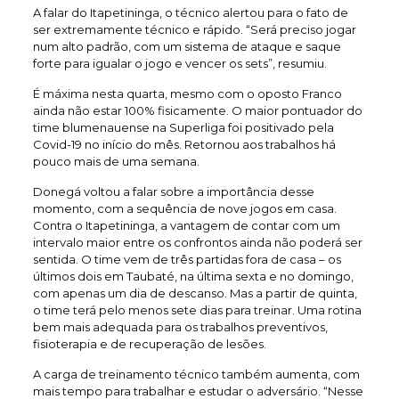
A falar do Itapetininga, o técnico alertou para o fato de
ser extremamente técnico e rápido. “Será preciso jogar
num alto padrão, com um sistema de ataque e saque
forte para igualar o jogo e vencer os sets”, resumiu.
É máxima nesta quarta, mesmo com o oposto Franco
ainda não estar 100% fisicamente. O maior pontuador do
time blumenauense na Superliga foi positivado pela
Covid-19 no início do mês. Retornou aos trabalhos há
pouco mais de uma semana.
Donegá voltou a falar sobre a importância desse
momento, com a sequência de nove jogos em casa.
Contra o Itapetininga, a vantagem de contar com um
intervalo maior entre os confrontos ainda não poderá ser
sentida. O time vem de três partidas fora de casa – os
últimos dois em Taubaté, na última sexta e no domingo,
com apenas um dia de descanso. Mas a partir de quinta,
o time terá pelo menos sete dias para treinar. Uma rotina
bem mais adequada para os trabalhos preventivos,
fisioterapia e de recuperação de lesões.
A carga de treinamento técnico também aumenta, com
mais tempo para trabalhar e estudar o adversário. “Nesse