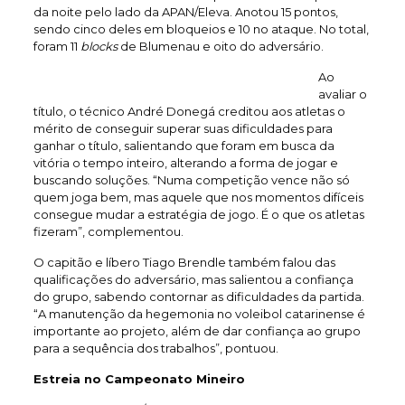
da noite pelo lado da APAN/Eleva. Anotou 15 pontos,
sendo cinco deles em bloqueios e 10 no ataque. No total,
foram 11
blocks
de Blumenau e oito do adversário.
Ao
avaliar o
título, o técnico André Donegá creditou aos atletas o
mérito de conseguir superar suas dificuldades para
ganhar o título, salientando que foram em busca da
vitória o tempo inteiro, alterando a forma de jogar e
buscando soluções. “Numa competição vence não só
quem joga bem, mas aquele que nos momentos difíceis
consegue mudar a estratégia de jogo. É o que os atletas
fizeram”, complementou.
O capitão e líbero Tiago Brendle também falou das
qualificações do adversário, mas salientou a confiança
do grupo, sabendo contornar as dificuldades da partida.
“A manutenção da hegemonia no voleibol catarinense é
importante ao projeto, além de dar confiança ao grupo
para a sequência dos trabalhos”, pontuou.
Estreia no Campeonato Mineiro