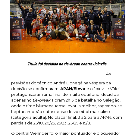
Título foi decidido no tie-break contra Joinvlle
As
previsões do técnico André Donegá na véspera da
decisão se confirmaram.
APAN/Eleva
e o Joinville Vôlei
protagonizaram uma final de muito equilíbrio, decidida
apenas no
tie-break
. Foram 2h13 de batalha no Galegão,
onde o time blumenauense levou a melhor, sagrando-se
heptacampeão catarinense de voleibol masculino
(categoria adulta). No placar final, 3 a 2 para a APAN, com
parciais de 25/18, 20/25, 25/23, 23/25 e 15/8.
O central Wennder foi o maior pontuador e bloqueador